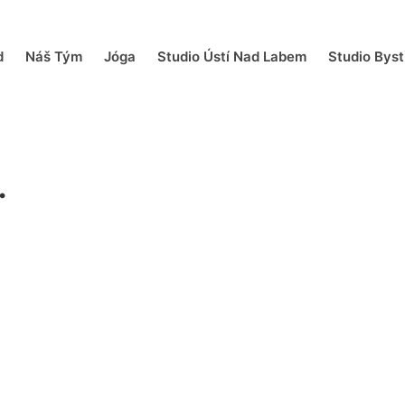
d
Náš Tým
Jóga
Studio Ústí Nad Labem
Studio Bys
.