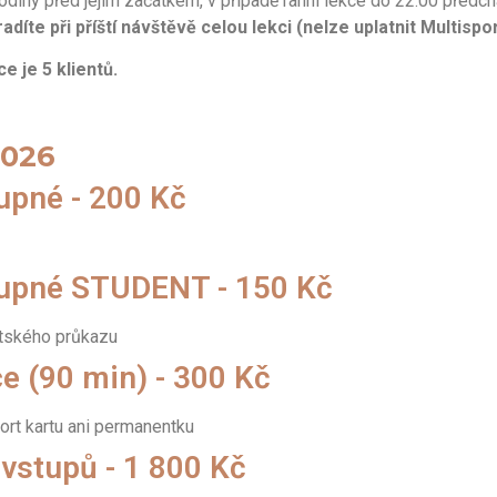
odiny před jejím začátkem, v případě ranní lekce do 22:00 předch
íte při příští návštěvě celou lekci (nelze uplatnit Multispor
e je 5 klientů.
2026
upné - 200 Kč
upné STUDENT - 150 Kč
ntského průkazu
e (90 min) - 300 Kč
port kartu ani permanentku
vstupů - 1 800 Kč