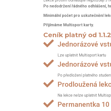
Lekce prosím odhlašujte nejpozději 3 h
Po nedodržení řádného odhlášení, hrad
Minimální počet pro uskutečnění lekc
Přijímáme Multisport karty.
Ceník platný od 1.1.
Jednorázové vst
Lze uplatnit Multisport kartu
Jednorázové vst
Po předložení platného stude
Prodloužená lekc
Na lekce nelze uplatnit Multis
Permanentka 10 